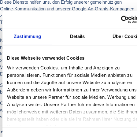
Diese Dienste helfen uns, den Erfolg unserer gemeinnützigen
Online-Kommunikation und unserer Google-Ad-Grants-Kampagnen
zu messen. Dazu gehören insbesondere Google Ads Conversion
Tracking und Google Tag Manager, soweit eine Einwilligung
erforderlich ist und erteilt wurde.
Zustimmung
Details
Über Cook
Nicht notwendige Cookies und vergleichbare Technologien werden
nur eingesetzt, wenn Sie zuvor eingewilligt haben. Rechtsgrundlage
für die Speicherung von Informationen auf Ihrem Endgerät ist dann §
Diese Webseite verwendet Cookies
25 Abs. 1 TDDDG. Rechtsgrundlage für die anschließende
Verarbeitung personenbezogener Daten ist Art. 6 Abs. 1 lit. a
Wir verwenden Cookies, um Inhalte und Anzeigen zu
DSGVO.
personalisieren, Funktionen für soziale Medien anbieten zu
können und die Zugriffe auf unsere Website zu analysieren.
Sie können Ihre Einwilligung jederzeit über das Cookie-Banner
Außerdem geben wir Informationen zu Ihrer Verwendung uns
beziehungsweise die Cookie-Einstellungen widerrufen oder ändern.
Website an unsere Partner für soziale Medien, Werbung und
Cookiebot kann in Verbindung mit Google Tag Manager eingesetzt
Analysen weiter. Unsere Partner führen diese Informationen
werden, um Dienste abhängig von der erteilten Einwilligung zu
möglicherweise mit weiteren Daten zusammen, die Sie ihne
steuern.
bereitgestellt haben oder die sie im Rahmen Ihrer Nutzung d
Dienste gesammelt haben.
12. Google Tag
Einwilligungsauswahl