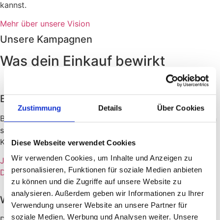
kannst.
Mehr über unsere Vision
Unsere Kampagnen
Was dein Einkauf bewirkt
Bildung & Zukunft in Afrika
Zustimmung
Details
Über Cookies
Bildung verändert Leben. Gemeinsam mit lokalen Partnern
schaffen wir Lernräume, bauen Schulen und eröffnen
Kindern neue Zukunftschancen in Afrika.
Diese Webseite verwendet Cookies
Wir verwenden Cookies, um Inhalte und Anzeigen zu
Jetzt mithelfen
personalisieren, Funktionen für soziale Medien anbieten
Details
zu können und die Zugriffe auf unsere Website zu
analysieren. Außerdem geben wir Informationen zu Ihrer
Wildtierschutz in Afrika
Verwendung unserer Website an unsere Partner für
soziale Medien, Werbung und Analysen weiter. Unsere
Der Schutz wilder Tiere ist überlebenswichtig für unsere