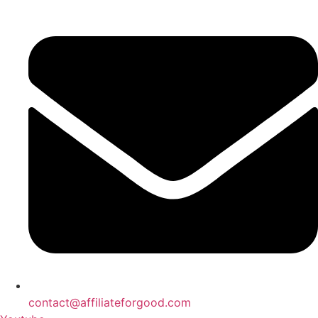
Zum
Inhalt
springen
contact@affiliateforgood.com